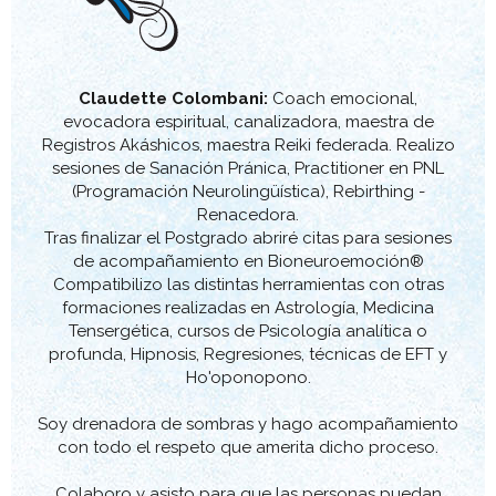
MEDITACIONES
BLOG
Claudette Colombani:
Coach emocional,
evocadora espiritual, canalizadora, maestra de
CONTACTO
Registros Akáshicos, maestra Reiki federada. Realizo
sesiones de Sanación Pránica, Practitioner en PNL
(Programación Neurolingüística), Rebirthing -
Renacedora.
Tras finalizar el Postgrado abriré citas para sesiones
de acompañamiento en Bioneuroemoción®
Compatibilizo las distintas herramientas con otras
formaciones realizadas en Astrología, Medicina
Tensergética, cursos de Psicología analítica o
profunda, Hipnosis, Regresiones, técnicas de EFT y
Ho'oponopono.
Soy drenadora de sombras y hago acompañamiento
con todo el respeto que amerita dicho proceso.
Colaboro y asisto para que las personas puedan