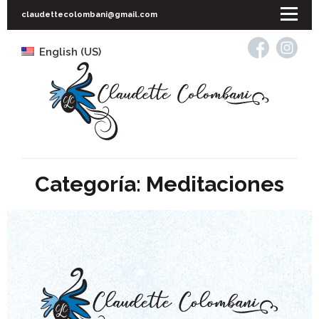
claudettecolombani@gmail.com
English (US)
INICIO
Categoría:
Meditaciones
SOBRE MÍ
SESIONES
CURSOS