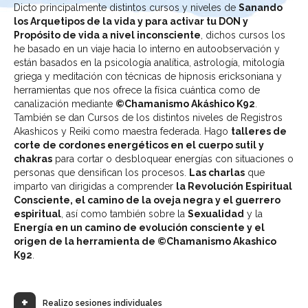
Dicto principalmente distintos cursos y niveles de
Sanando
los Arquetipos de la vida y para activar tu DON y
Propósito de vida a nivel inconsciente
, dichos cursos los
he basado en un viaje hacia lo interno en autoobservación y
están basados en la psicología analítica, astrología, mitología
griega y meditación con técnicas de hipnosis ericksoniana y
herramientas que nos ofrece la física cuántica como de
canalización mediante
©Chamanismo Akáshico K92
.
También se dan Cursos de los distintos niveles de Registros
Akashicos y Reiki como maestra federada. Hago
talleres de
corte de cordones energéticos en el cuerpo sutil y
chakras
para cortar o desbloquear energías con situaciones o
personas que densifican los procesos.
Las charlas
que
imparto van dirigidas a comprender
la Revolución Espiritual
Consciente, el camino de la oveja negra y el guerrero
espiritual
, así como también sobre la
Sexualidad
y la
Energía en un camino de evolución consciente y el
origen de la herramienta de ©Chamanismo Akashico
K92
.
Realizo sesiones individuales