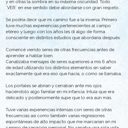
y en otras la sombra en su máxima oscuridad. Todo
¨VER¨ en ese sentido debe abordarse con gran respeto.
Se podría decir que mi camino fue a la inversa. Primero
tuve muchas experiencias pertenecientes al campo
etéreo y luego con los años les di algo de forma
consciente en distintos estudios que abordaría después.
Comencé viendo seres de otras frecuencias antes de
aprender a hablar bien.
Canalizaba mensajes de seres superiores a mis 6 años
de edad utilizando los distintos elementos sin saber
exactamente qué era eso que hacía, o cómo se llamaba.
Los portales se abrían y cerraban ante mis ojos
haciéndolo algo familiar en mi infancia. Intuía que era
delicado y posteriormente supe que lo era aún más.
Tuve varias experiencias intensas con seres de otras
frecuencias así como también varias regresiones
espontáneas de alto impacto que me marcarían en mi
camino de sanación personal. No sanaba una sola vida