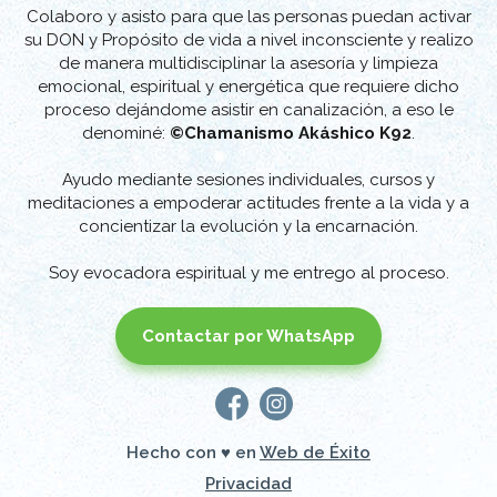
Akashicos
Colaboro y asisto para que las personas puedan activar
Módulos:
su DON y Propósito de vida a nivel inconsciente y realizo
Nivel I
de manera multidisciplinar la asesoría y limpieza
Nivel II
emocional, espiritual y energética que requiere dicho
Maestría
proceso dejándome asistir en canalización, a eso le
denominé:
©Chamanismo Akáshico K92
.
2015
Ho´oponopono (Nivel I y II)
España
Ayudo mediante sesiones individuales, cursos y
meditaciones a empoderar actitudes frente a la vida y a
2016
concientizar la evolución y la encarnación.
Curso Sanación del Útero y la
España
Feminidad
2015 - 2017
Maestría y Federada en Usui
España
Contactar por WhatsApp
Reiki Ryoho
Módulos:
Nivel I
Nivel II
Nivel III
Hecho con ♥ en
Maestría
Web de Éxito
Privacidad
2017 - 2018