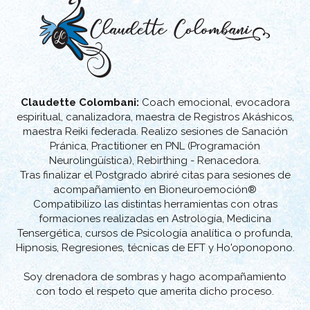
Oratoria con el Psicólogo Rudy
Daini
2005
Curso de Interpretación del
Venezuela
Tarot Rider Waite y Marsella
2005
Curso de Numerología
Claudette Colombani:
Coach emocional, evocadora
Venezuela
espiritual, canalizadora, maestra de Registros Akáshicos,
maestra Reiki federada. Realizo sesiones de Sanación
Pránica, Practitioner en PNL (Programación
2004 -2017
Formación en el Centro
Venezuela
Neurolingüística), Rebirthing - Renacedora.
Jungniano (Psicología analítica
Tras finalizar el Postgrado abriré citas para sesiones de
o profunda)
acompañamiento en Bioneuroemoción®
Módulos:
Compatibilizo las distintas herramientas con otras
Interpretación de Sueños
formaciones realizadas en Astrología, Medicina
Simbología
Tensergética, cursos de Psicología analítica o profunda,
Arquetipos
Hipnosis, Regresiones, técnicas de EFT y Ho'oponopono.
Mitología Griega
Alquimia
Soy drenadora de sombras y hago acompañamiento
con todo el respeto que amerita dicho proceso.
2014 - 2015
Maestría en Registros
España