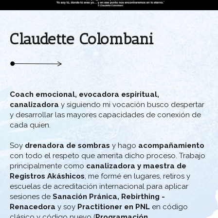
MEDITACIONES
BLOG
Claudette Colombani
CONTACTO
Coach emocional, evocadora espiritual,
canalizadora
y siguiendo mi vocación busco despertar
y desarrollar las mayores capacidades de conexión de
cada quien.
Soy
drenadora de sombras
y hago
acompañamiento
con todo el respeto que amerita dicho proceso. Trabajo
principalmente como
canalizadora y maestra de
Registros Akáshicos
, me formé en lugares, retiros y
escuelas de acreditación internacional para aplicar
sesiones de
Sanación Pránica, Rebirthing -
Renacedora
y soy
Practitioner en PNL
en código
clásico y código nuevo (
Programación