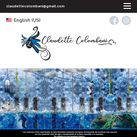
claudettecolombani@gmail.com
English (US)
INICIO
SOBRE MÍ
SESIONES
CURSOS