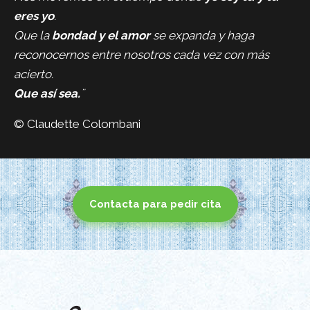
Venezuela
manos.
Centro de Energía
eres yo
.
Universal
Que la
bondad y el amor
se expanda y haga
Módulos:
reconocernos entre nosotros cada vez con más
Básico
Avanzado
Que así sea.
1995-1998
Estudio Completo de
Venezuela
Astrología
© Claudette Colombani
Módulos:
Astrología Básica
Astrología Avanzada
Aspectos
Interpretación
Radix Traspuesto
Contacta para pedir cita
Sinastrías
1995
Retiro de Meditación
Venezuela
Vipassana
2004
Exponente en Curso de
Venezuela